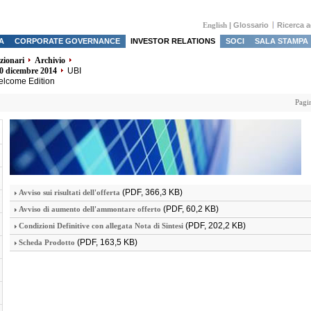
English
|
Glossario
Ricerca 
A
CORPORATE GOVERNANCE
INVESTOR RELATIONS
SOCI
SALA STAMPA
azionari
Archivio
30 dicembre 2014
UBI
elcome Edition
Pagi
(PDF, 366,3 KB)
Avviso sui risultati dell'offerta
(PDF, 60,2 KB)
Avviso di aumento dell'ammontare offerto
(PDF, 202,2 KB)
Condizioni Definitive con allegata Nota di Sintesi
(PDF, 163,5 KB)
Scheda Prodotto